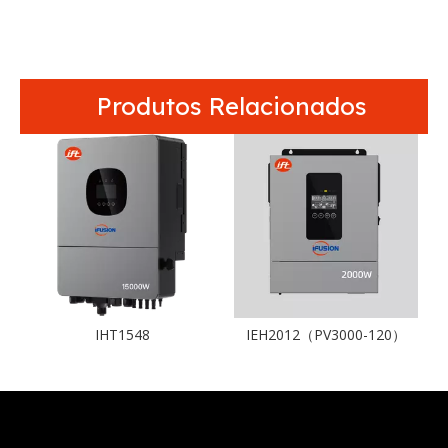
Produtos Relacionados
HF10048A
IHT1548
IEH2012（PV3000-120）