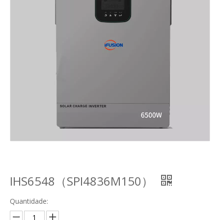
IHS6548（SPI4836M150）
Quantidade: