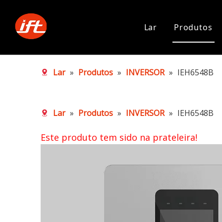
Lar
Produtos
Lar
»
Produtos
»
INVERSOR
»
IEH6548B
Lar
»
Produtos
»
INVERSOR
»
IEH6548B
Este produto tem sido na prateleira!