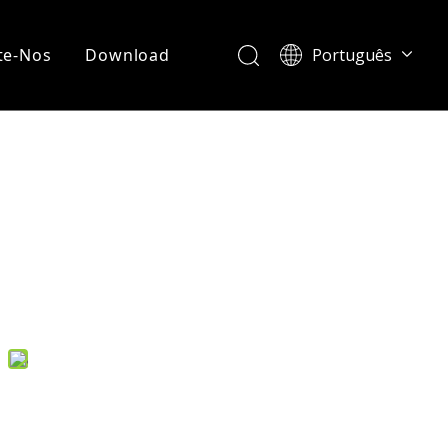
te-Nos
Download
Português
English